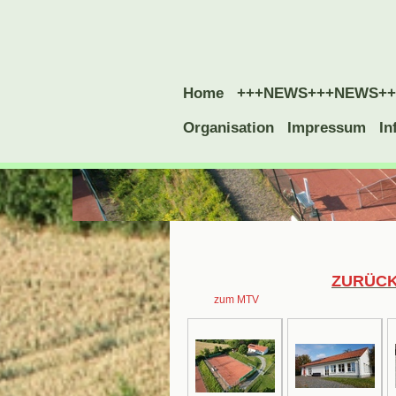
Home
+++NEWS+++NEWS++
Organisation
Impressum
In
ZURÜC
zum MTV
(Fette Rahme