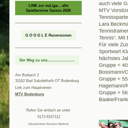
auch viele G
LINK zur nuLiga... alle
MTV Vorsitze
Spieltermine Saison 2026
Tennissparte
Lara Beckma
Tennistraine
G O O G L E Rezensionen
Tennis“. Mit
Für viele Zu
Sportwart Kl
Nächstes Jah
Der Weg zu uns........................
Gruppe < 40
Bossmann/Ch
Am Borbach 2
Gruppe < 55
31162
Bad Salzdetfurth
OT Bodenburg
Hagemann/Re
Link zum Hauptverein:
Gruppe > 56 
MTV Bodenburg
Baake/Frank
Rufen Sie einfach an unter
0173 8157112
(Spartenleiter Bertram Markert)