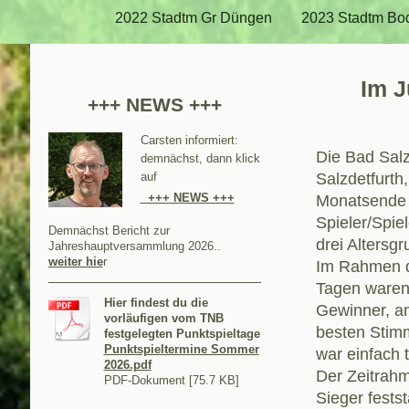
2022 Stadtm Gr Düngen
2023 Stadtm Bo
Im J
+++ NEWS +++
Carsten informiert:
Die Bad Salz
demnächst, dann klick
Salzdetfurt
auf
+++ NEWS +++
Monatsende 
Spieler/Spie
Demnächst Bericht zur
drei Altersg
Jahreshauptversammlung 2026..
weiter hie
r
Im Rahmen de
Tagen waren 
Hier findest du die
Gewinner, a
vorläufigen vom TNB
besten Stimm
festgelegten Punktspieltage
Punktspieltermine Sommer
war einfach t
2026.pdf
Der Zeitrah
PDF-Dokument [75.7 KB]
Sieger fests