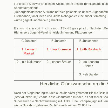
Für unsere Kids war an diesem Wochenende unsere Tennisanlage nicht 
Abenteuergelände.
„Der organisatorische Aufwand hat sich gelohnt“, so unsere Jugendbetre
Elternhände, toller Ideen und Ulrike Rohr gab es eine super Stimmung
wurde gegrillt und Waffeln gebacken.
E s w u r d e n a t ü r l i c h a u c h TENNIS g e s p i e l t! Nach dem 
Hier unsere Jugend-Vereinsmeister/innen und Platzierungen:
C-Junioren
B-Junioren
B-Juniorinnen
1. Leonard
1. Elias Bormann
1. Lilith Rohrbach
Markert
2. Luis Kalkmann
2. Lennart Bräuer
2. Isa-Leandra
Helms
3. Feli Sander
Herzliche Glückwünsche an die 
Nach der Siegerehrung wurden auch die Väter gefordert: Bis die Bälle 
„Stockdunkel“ !!!! „Schade, dass wir aufhören müssen, es hat so viel Sp
Super auch die Nachtwanderung mit Ulrike: Eine Schnipseljagd mit Leu
wurde Stockbrot gebraten, Zapfenstreich war um 24.00 Uhr.