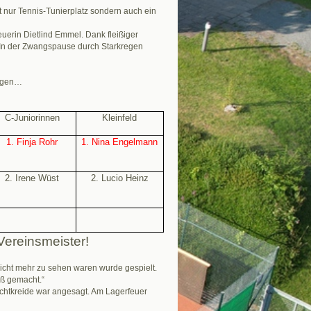
nur Tennis-Tunierplatz sondern auch ein
uerin Dietlind Emmel. Dank fleißiger
. In der Zwangspause durch Starkregen
Regen…
C-Juniorinnen
Kleinfeld
1. Finja Rohr
1. Nina Engelmann
2. Irene Wüst
2. Lucio Heinz
Vereinsmeister!
nicht mehr zu sehen waren wurde gespielt.
aß gemacht.“
chtkreide war angesagt. Am Lagerfeuer