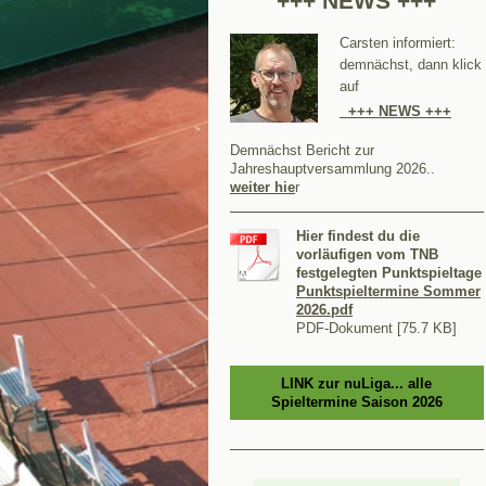
+++ NEWS +++
Carsten informiert:
demnächst, dann klick
auf
+++ NEWS +++
Demnächst Bericht zur
Jahreshauptversammlung 2026..
weiter hie
r
Hier findest du die
vorläufigen vom TNB
festgelegten Punktspieltage
Punktspieltermine Sommer
2026.pdf
PDF-Dokument [75.7 KB]
LINK zur nuLiga... alle
Spieltermine Saison 2026