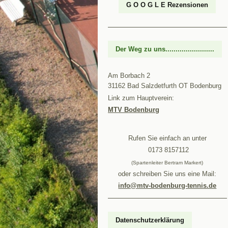
G O O G L E Rezensionen
Der Weg zu uns........................
Am Borbach 2
31162
Bad Salzdetfurth
OT Bodenburg
Link zum Hauptverein:
MTV Bodenburg
Rufen Sie einfach an unter
0173 8157112
(Spartenleiter Bertram Markert)
oder schreiben Sie uns eine Mail:
info@mtv-bodenburg-tennis.de
Datenschutzerklärung